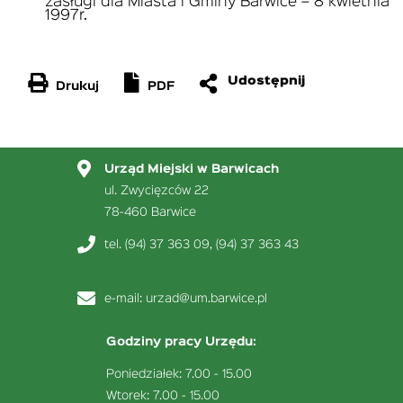
zasługi dla Miasta i Gminy Barwice – 8 kwietnia
1997r.
Drukuj
PDF
Urząd Miejski w Barwicach
ul. Zwycięzców 22
78-460 Barwice
tel. (94) 37 363 09, (94) 37 363 43
e-mail:
urzad@um.barwice.pl
Godziny pracy Urzędu:
Poniedziałek: 7.00 - 15.00
Wtorek: 7.00 - 15.00