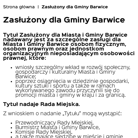
Strona główna
Zasłużony dla Gminy Barwice
Ścieżka
nawigacyjna
Zasłużony dla Gminy Barwice
Tytuł Zasłużony dla Miasta i Gminy Barwice
nadawany jest za szczególne zasługi dla
Miasta i Gminy Barwice osobom fizycznym,
osobom prawnym oraz jednostkom
organizacyjnym nieposiadającym osobowości
prawnej, które:
wniosły szczególny wkład w rozwój społeczny,
gospodarczy i kulturalny Miasta i Gminy
Barwice;
poprzez osiągnięcia w dziedzinie gospodarki,
kultury sztuki i sportu a także w ramach
wykonywanego zawodu przyczynili się do
promocji miasta i gminy w kraju i za granicą.
Tytuł nadaje Rada Miejska.
Z wnioskiem o nadanie „Tytułu” mogą wystąpić:
Przewodniczący Rady Miejskiej,
Burmistrz Miasta i Gminy Barwice,
Komisje Rady Miejskiej,
a także mające siedzibę w mieście i gminie