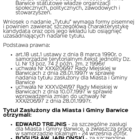
Barwice statutowe władze organizacji
społecznych, politycznych, zawodowych i
stowarzyszeń.
Wniosek o nadanie „Tytułu” wymaga formy pisemnej
i powinien zawierać szczegółową charakterystykę
kandydata oraz opis jego wkładu lub osiągnięć
uzasadniających nadanie tytułu.
Podstawa prawna:
art.18 ust.1 ustawy z dnia 8 marca 1990r. o
samorządzie terytorialnym /tekst jednolity Dz.
U. Nr 13 poz. 74 z późn. zm. z 1996r/
uchwała Nr XXX/206/97 Rady Miejskiej w
Barwicach z dnia 28.01.1997r w sprawie
nadania tytułu zasłużony dla Miasta i Gminy
Barwice
uchwała Nr XXXV/241/97 Rady Miejskiej w
Barwicach z dnia 10.07.1997 w sprawie
wprowadzenia zmian do uchwały Nr
XXX/206/97 z dnia 28.01.1997r.
Tytuł Zasłużony dla Miasta i Gminy Barwice
otrzymali:
EDWARD TREJNIS
- za szczególne zasługi
dla Miasta i Gminy Barwice, a zwłaszcza pracę
w samorządzie lokalnym - 24 września 2015r.
BOGUSŁAW JABŁOŃSKI
- za szczególne