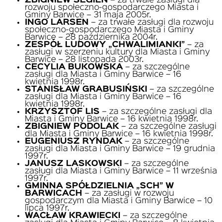
ZBIGNIEW SEGIEŃ
– za trwałe zasługi dla
rozwoju społeczno-gospodarczego Miasta i
Gminy Barwice – 31 maja 2005r.
INGO LARSEN
– za trwałe zasługi dla rozwoju
społeczno-gospodarczego Miasta i Gminy
Barwice – 28 października 2004r.
ZESPÓŁ LUDOWY „CHWALIMIANKI”
– za
zasługi w szerzeniu kultury dla Miasta i Gminy
Barwice – 28 listopada 2003r.
CECYLIA BUKOWSKA
– za szczególne
zasługi dla Miasta i Gminy Barwice – 16
kwietnia 1998r.
STANISŁAW GRABUSIŃSKI
– za szczególne
zasługi dla Miasta i Gminy Barwice – 16
kwietnia 1998r.
KRZYSZTOF LIS
– za szczególne zasługi dla
Miasta i Gminy Barwice – 16 kwietnia 1998r.
ZBIGNIEW PODOLAK
– za szczególne zasługi
dla Miasta i Gminy Barwice – 16 kwietnia 1998r.
EUGENIUSZ RYNDAK
– za szczególne
zasługi dla Miasta i Gminy Barwice – 19 grudnia
1997r.
JANUSZ LASKOWSKI
– za szczególne
zasługi dla Miasta i Gminy Barwice – 11 września
1997r.
GMINNA SPÓŁDZIELNIA „SCH” W
BARWICACH
– za zasługi w rozwoju
gospodarczym dla Miasta i Gminy Barwice – 10
lipca 1997r.
WACŁAW KRAWIECKI
– za szczególne