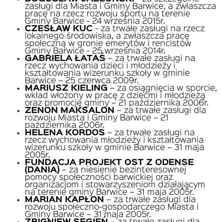
zasługi dla Miasta i Gminy Barwice, a zwłaszcza
pracę na rzecz rozwoju sportu na terenie
Gminy Barwice - 24 września 2015r.
CZESŁAW KUC
- za trwałe zasługi na rzecz
lokalnego środowiska, a zwłaszcza pracę
społeczną w gronie emerytów i rencistów
Gminy Barwice - 25 września 2014r.
GABRIELA ŁATAŚ
– za trwałe zasługi na
rzecz wychowania dzieci i młodzieży i
kształtowania wizerunku szkoły w gminie
Barwice – 25 czerwca 2009r.
MARIUSZ KIELING
– za osiągnięcia w sporcie,
wkład włożony w pracę z dziećmi i młodzieżą
oraz promocję gminy – 21 października 2006r.
ZENON MAKSALON
– za trwałe zasługi dla
rozwoju Miasta i Gminy Barwice – 21
października 2006r.
HELENA KORDOS
– za trwałe zasługi na
rzecz wychowania młodzieży i kształtowania
wizerunku szkoły w gminie Barwice – 31 maja
2005r.
FUNDACJA PROJEKT OST Z ODENSE
(DANIA)
– za niesienie bezinteresownej
pomocy społeczności barwickiej oraz
organizacjom i stowarzyszeniom działającym
na terenie gminy Barwice – 31 maja 2005r.
MARIAN KAPŁON
– za trwałe zasługi dla
rozwoju społeczno-gospodarczego Miasta i
Gminy Barwice – 31 maja 2005r.