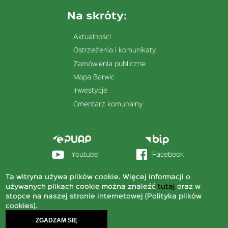
Na skróty:
Aktualności
Ostrzeżenia i komunikaty
Zamówienia publiczne
Mapa Barwic
Inwestycje
Cmentarz komunalny
Menu
stopka
sekcja
Youtube
Facebook
prawa
Ta witryna używa plików cookie. Więcej informacji o
© 2020 Urząd Miejski w Barwicach
używanych plikach cookie można znaleźć
tutaj
oraz w
stopce na naszej stronie internetowej (Polityka plików
Deklaracja dostępności
Menu
Mapa strony
cookies).
dolne
Polityka plików cookies
ZGADZAM SIĘ