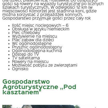
dla dzieci, piaskownica, huśtawka. Do dyspozycji
gości są rowery na wyjazdy turystyczne po licznych
szlakach turystycznych. W odległości 12 km (w
miejscowości Komorze) jest stadnina koni, gdzie
można korzystać z przejażdżek konnych.
Gospodarstwo przyjmuje gości przez cały rok
Ilość miejsc noclegowych – 6
Obsługa w języku niemieckim
Piec chlebowy
Wyżywienie na miejscu
Plac zabaw dla dzieci
Wc ogólnodostępne
Prysznic ogólnodostępny
Ogólnodostępna kuchnia
Dostęp do TV
TV satelitarna
Rowery na miejscu
Możliwość pobytu ze zwierzętami
Ognisko
Gospodarstwo
Agroturystyczne ,,Pod
kasztanem”