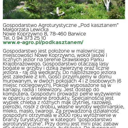
Gospodarstwo Agroturystyczne ,,Pod kasztanem”
Małgorzata Lewicka
Nowe Koprzywno 8, 78-460 Barwice
Tel. 0 94 373 25 10
www.e-agro.pl/podkasztanem/
Gospodarstwo jest położone w malowniczej
miejscowości Nowe Koprzywno, wokół lasów i
licznych jezior na terenie Drawskiego Parku
Krajobrazowego. Gospodarstwo otaczają lasy
bogate w grzyby i dziką zwierzynę oraz liczne
jeziora - raj dla wędkarzy. Do najbliższego jeziora
jest zaledwie 2 km. Gości przyjmujemy w domu
murowanym, w dwóch pokojach 4 i 2 osobowych (6
miejsc noclegowych). Pokoje wyposażone są w
kanapy, radia i telewizory. Jest dostęp do
komputera. Gospodyni prowadzi pełne wyżywienie
w oparciu o własne produkty. Specjalnością jest
wypiek chleba z różnych mąk (żytniej, razowej),
pierożki, rosół z drobiu, własne wyroby wędliniarskie,
mleko, masło, twarogi. Za prowadzoną działalność
gospodyni otrzymała w 2000 roku wyróżnienie w
branży turystycznej w kategorii "gospodarstwo
agroturystyczne". Przy domu jest mini plac zabaw