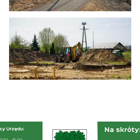
Na skróty
cy Urzędu: