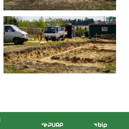
:
Menu
stopka