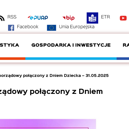
RSS
ETR
Facebook
Unia Europejska
YSTYKA
GOSPODARKA I INWESTYCJE
R
DANE KONTAKTOWE
BAZA NOCLEGOWA
OFERTY INWESTYCYJNE
DYŻURY RADNYCH
ZDROWIE
KLUBY SPORTOWE
amorządowy połączony z Dniem Dziecka – 31.05.2025
GMINA PARTNERSKA
SZWAJCARIA POŁCZYŃSKA
DOTACJE
SYSTEM RADA
rządowy połączony z Dniem
DEKLARACJA DOSTĘPNOŚCI