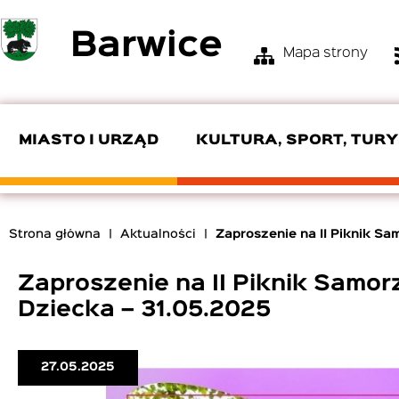
Przejdź
Barwice
do
Mapa strony
treści
Menu
Top
Bar
MIASTO I URZĄD
KULTURA, SPORT, TUR
KIEROWNICTWO URZĘDU
OŚRODEK KULTURY I TURYSTYKI
ZGM
SKŁAD RADY
POMOC SPOŁECZNA
OSP
Strona główna
Aktualności
Zaproszenie na II Piknik S
EDUKACJA
PRODUKTY LOKALNE
ZAMÓWIENIA PUBLICZNE
INTERPELACJE I ZAPYTANIA
ROZKŁADY JAZDY
Ścieżka
nawigacyjna
Zaproszenie na II Piknik Samo
CYBERBEZPIECZEŃSTWO
Dziecka – 31.05.2025
27.05.2025