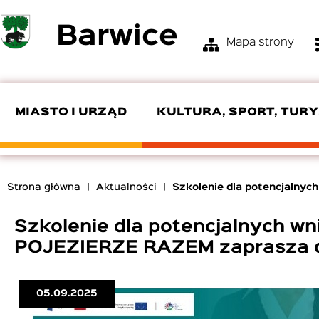
Przejdź
Barwice
do
Mapa strony
treści
Menu
Top
Bar
MIASTO I URZĄD
KULTURA, SPORT, TUR
KIEROWNICTWO URZĘDU
OŚRODEK KULTURY I TURYSTYKI
ZGM
SKŁAD RADY
POMOC SPOŁECZNA
OSP
Strona główna
Aktualności
Szkolenie dla potencjalny
EDUKACJA
PRODUKTY LOKALNE
ZAMÓWIENIA PUBLICZNE
INTERPELACJE I ZAPYTANIA
ROZKŁADY JAZDY
Ścieżka
nawigacyjna
Szkolenie dla potencjalnych w
CYBERBEZPIECZEŃSTWO
POJEZIERZE RAZEM zaprasza d
05.09.2025