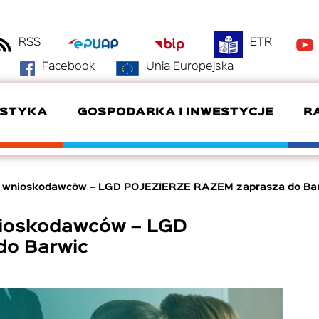
RSS
ETR
Facebook
Unia Europejska
YSTYKA
GOSPODARKA I INWESTYCJE
R
DANE KONTAKTOWE
BAZA NOCLEGOWA
OFERTY INWESTYCYJNE
DYŻURY RADNYCH
ZDROWIE
KLUBY SPORTOWE
ch wnioskodawców – LGD POJEZIERZE RAZEM zaprasza do Ba
GMINA PARTNERSKA
SZWAJCARIA POŁCZYŃSKA
DOTACJE
SYSTEM RADA
nioskodawców – LGD
DEKLARACJA DOSTĘPNOŚCI
o Barwic