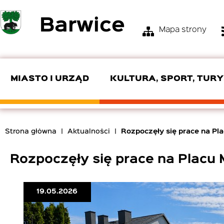
Przejdź
Barwice
do
Mapa strony
treści
Menu
Top
Bar
MIASTO I URZĄD
KULTURA, SPORT, TUR
KIEROWNICTWO URZĘDU
OŚRODEK KULTURY I TURYSTYKI
ZGM
SKŁAD RADY
POMOC SPOŁECZNA
OSP
Strona główna
Aktualności
Rozpoczęły się prace na Pla
EDUKACJA
PRODUKTY LOKALNE
ZAMÓWIENIA PUBLICZNE
INTERPELACJE I ZAPYTANIA
ROZKŁADY JAZDY
Ścieżka
nawigacyjna
Rozpoczęły się prace na Placu 
CYBERBEZPIECZEŃSTWO
19.05.2026