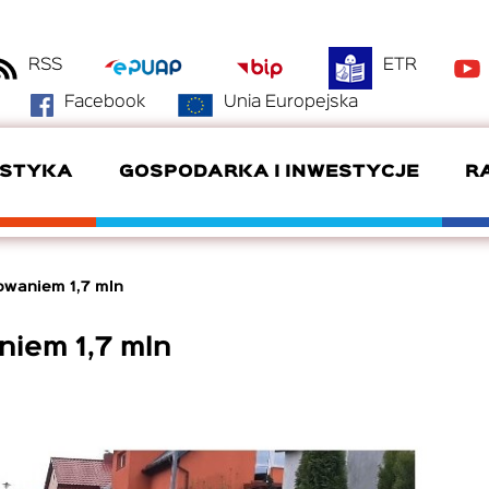
RSS
ETR
Facebook
Unia Europejska
YSTYKA
GOSPODARKA I INWESTYCJE
R
DANE KONTAKTOWE
BAZA NOCLEGOWA
OFERTY INWESTYCYJNE
DYŻURY RADNYCH
ZDROWIE
KLUBY SPORTOWE
owaniem 1,7 mln
GMINA PARTNERSKA
SZWAJCARIA POŁCZYŃSKA
DOTACJE
SYSTEM RADA
niem 1,7 mln
DEKLARACJA DOSTĘPNOŚCI