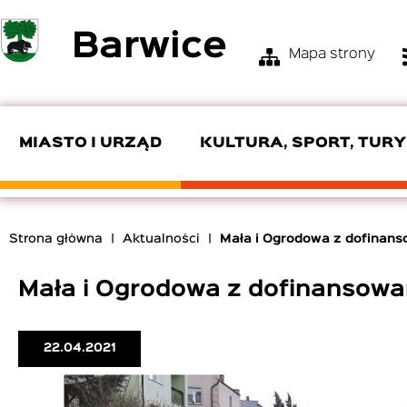
Przejdź
Barwice
do
Mapa strony
treści
Menu
Top
Bar
MIASTO I URZĄD
KULTURA, SPORT, TUR
KIEROWNICTWO URZĘDU
OŚRODEK KULTURY I TURYSTYKI
ZGM
SKŁAD RADY
POMOC SPOŁECZNA
OSP
Strona główna
Aktualności
Mała i Ogrodowa z dofinans
EDUKACJA
PRODUKTY LOKALNE
ZAMÓWIENIA PUBLICZNE
INTERPELACJE I ZAPYTANIA
ROZKŁADY JAZDY
Ścieżka
nawigacyjna
Mała i Ogrodowa z dofinansowa
CYBERBEZPIECZEŃSTWO
22.04.2021