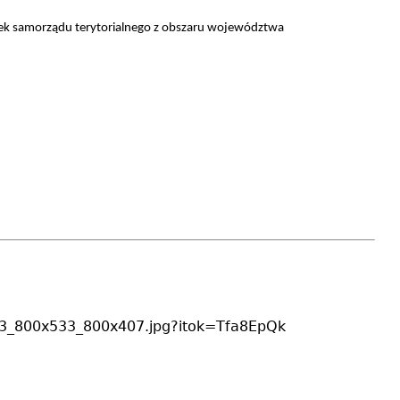
ek samorządu terytorialnego z obszaru województwa
202023_800x533_800x407.jpg?itok=Tfa8EpQk