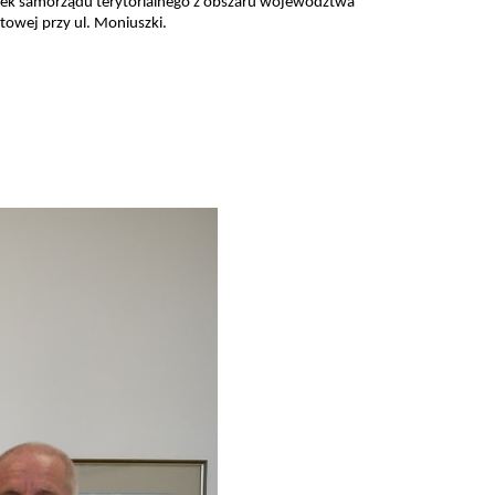
tek samorządu terytorialnego z obszaru województwa
owej przy ul. Moniuszki.