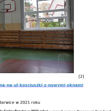
[2]
zna-na-ul-kosciuszki-z-nowymi-oknami
 Barwice w 2021 roku