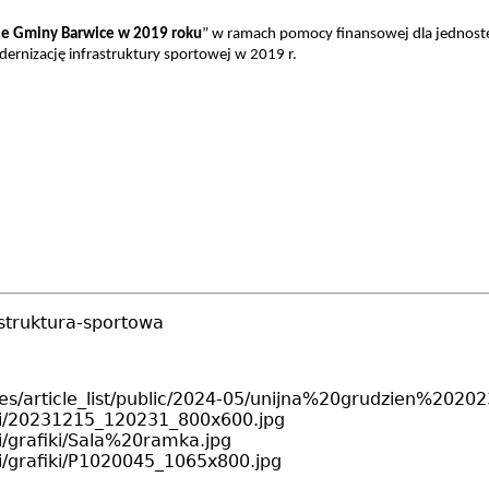
nie Gminy Barwice w 2019 roku
” w ramach pomocy finansowej dla jednost
rnizację infrastruktury sportowej w 2019 r.
struktura-sportowa
/styles/article_list/public/2024-05/unijna%20grudzien%
pliki/20231215_120231_800x600.jpg
iki/grafiki/Sala%20ramka.jpg
liki/grafiki/P1020045_1065x800.jpg