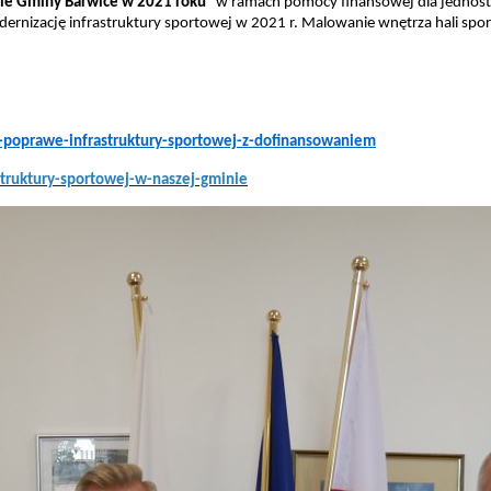
nie Gminy Barwice w 2021 roku
” w ramach pomocy finansowej dla jednos
nizację infrastruktury sportowej w 2021 r. Malowanie wnętrza hali sport
o-poprawe-infrastruktury-sportowej-z-dofinansowaniem
struktury-sportowej-w-naszej-gminie