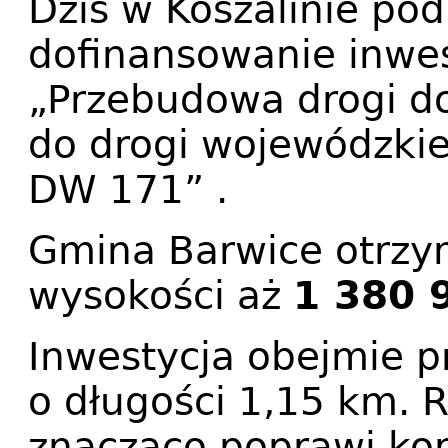
Dziś w Koszalinie po
dofinansowanie inwes
„Przebudowa drogi d
do drogi wojewódzkie
DW 171” .
Gmina Barwice otrzy
wysokości aż
1 380 
Inwestycja obejmie 
o długości 1,15 km. R
znacząco poprawi kom