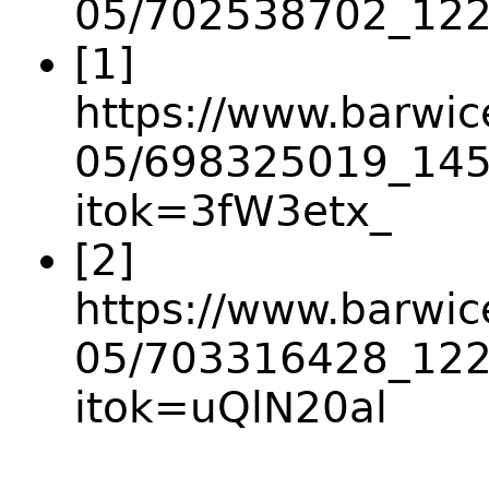
05/702538702_12
[1]
https://www.barwice
05/698325019_14
itok=3fW3etx_
[2]
https://www.barwice
05/703316428_12
itok=uQlN20al