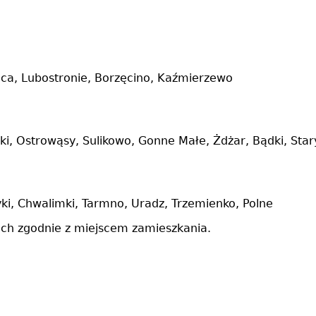
nica, Lubostronie, Borzęcino, Kaźmierzewo
i, Ostrowąsy, Sulikowo, Gonne Małe, Żdżar, Bądki, Star
yki, Chwalimki, Tarmno, Uradz, Trzemienko, Polne
ach zgodnie z miejscem zamieszkania.